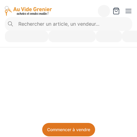
Vendez ce que vous 
n’utilisez plus. Achetez 
ce dont vous avez besoin.
Facile, local, et sans prise de tête.
Commencer à vendre