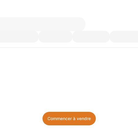
’utilisez plus. Achetez ce d
Facile, local, et sans prise de tête.
Commencer à vendre