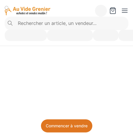
Vendez ce que vous 
n’utilisez plus. Achetez 
ce dont vous avez besoin.
Facile, local, et sans prise de tête.
Commencer à vendre