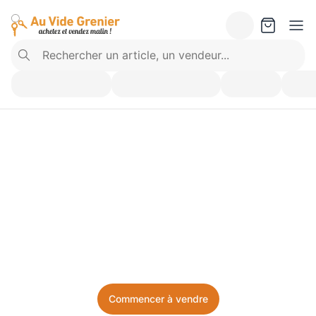
Vendez ce que vous 
n’utilisez plus. Achetez 
ce dont vous avez besoin.
Facile, local, et sans prise de tête.
Commencer à vendre