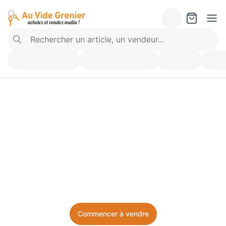
Vendez ce que vous 
n’utilisez plus. Achetez 
ce dont vous avez besoin.
Facile, local, et sans prise de tête.
Commencer à vendre