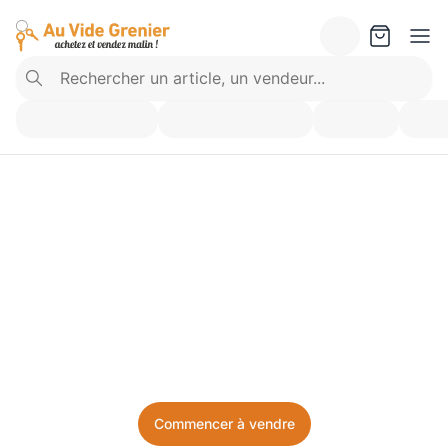
Vendez ce que vous 
n’utilisez plus. Achetez 
ce dont vous avez besoin.
Facile, local, et sans prise de tête.
Commencer à vendre