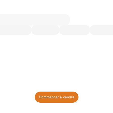
’utilisez plus. Achetez ce d
Facile, local, et sans prise de tête.
Commencer à vendre