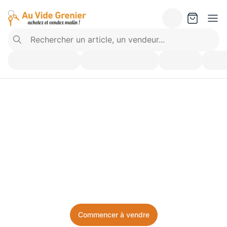
Vendez ce que vous 
n’utilisez plus. Achetez 
ce dont vous avez besoin.
Facile, local, et sans prise de tête.
Commencer à vendre