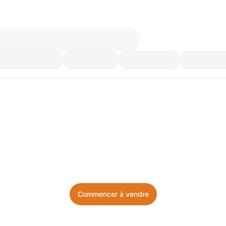
’utilisez plus. Achetez ce d
Facile, local, et sans prise de tête.
Commencer à vendre