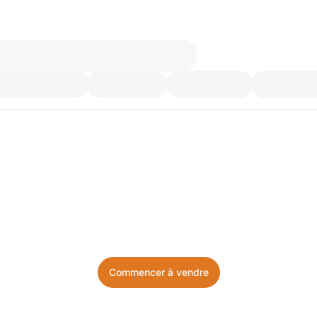
’utilisez plus. Achetez ce d
Facile, local, et sans prise de tête.
Commencer à vendre