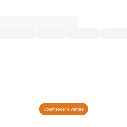
’utilisez plus. Achetez ce d
Facile, local, et sans prise de tête.
Commencer à vendre