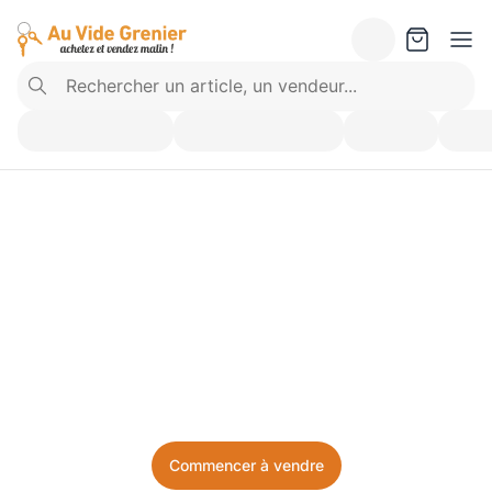
Vendez ce que vous 
n’utilisez plus. Achetez 
ce dont vous avez besoin.
Facile, local, et sans prise de tête.
Commencer à vendre