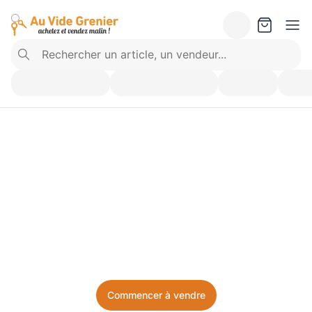
Vendez ce que vous 
n’utilisez plus. Achetez 
ce dont vous avez besoin.
Facile, local, et sans prise de tête.
Commencer à vendre