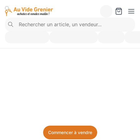
Vendez ce que vous 
n’utilisez plus. Achetez 
ce dont vous avez besoin.
Facile, local, et sans prise de tête.
Commencer à vendre