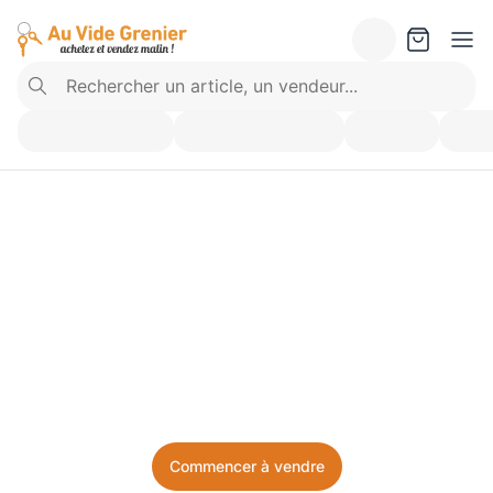
Vendez ce que vous 
n’utilisez plus. Achetez 
ce dont vous avez besoin.
Facile, local, et sans prise de tête.
Commencer à vendre