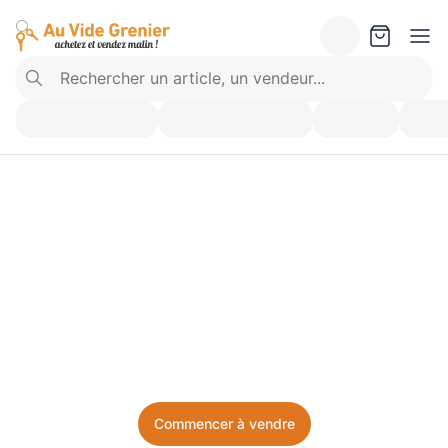
Vendez ce que vous 
n’utilisez plus. Achetez 
ce dont vous avez besoin.
Facile, local, et sans prise de tête.
Commencer à vendre