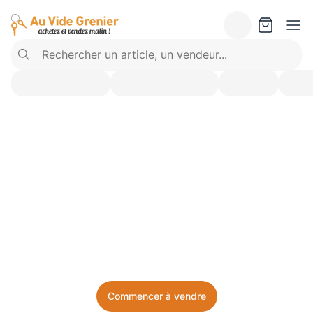
Vendez ce que vous 
n’utilisez plus. Achetez 
ce dont vous avez besoin.
Facile, local, et sans prise de tête.
Commencer à vendre