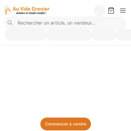
Vendez ce que vous 
n’utilisez plus. Achetez 
ce dont vous avez besoin.
Facile, local, et sans prise de tête.
Commencer à vendre