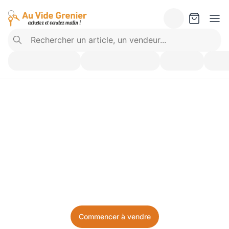
Vendez ce que vous 
n’utilisez plus. Achetez 
ce dont vous avez besoin.
Facile, local, et sans prise de tête.
Commencer à vendre