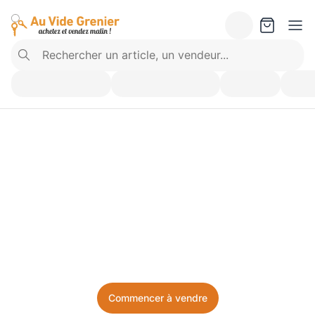
Vendez ce que vous 
n’utilisez plus. Achetez 
ce dont vous avez besoin.
Facile, local, et sans prise de tête.
Commencer à vendre