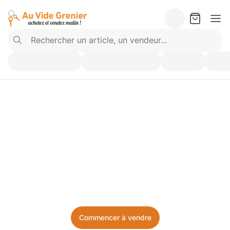
Vendez ce que vous 
n’utilisez plus. Achetez 
ce dont vous avez besoin.
Facile, local, et sans prise de tête.
Commencer à vendre