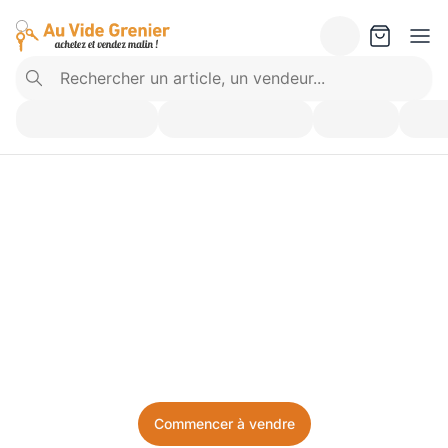
Vendez ce que vous 
n’utilisez plus. Achetez 
ce dont vous avez besoin.
Facile, local, et sans prise de tête.
Commencer à vendre