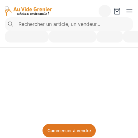
Vendez ce que vous 
n’utilisez plus. Achetez 
ce dont vous avez besoin.
Facile, local, et sans prise de tête.
Commencer à vendre