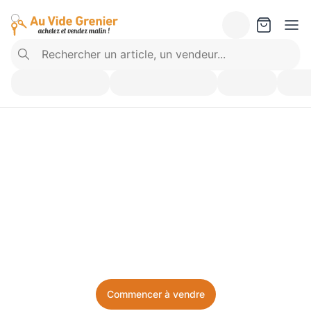
Vendez ce que vous 
n’utilisez plus. Achetez 
ce dont vous avez besoin.
Facile, local, et sans prise de tête.
Commencer à vendre