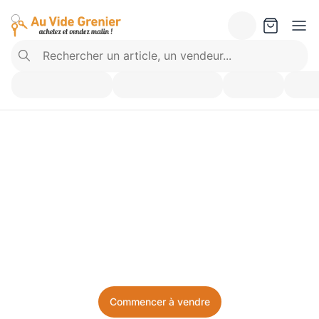
Vendez ce que vous 
n’utilisez plus. Achetez 
ce dont vous avez besoin.
Facile, local, et sans prise de tête.
Commencer à vendre