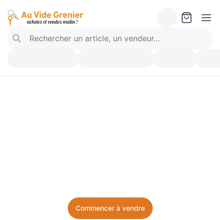
Vendez ce que vous 
n’utilisez plus. Achetez 
ce dont vous avez besoin.
Facile, local, et sans prise de tête.
Commencer à vendre