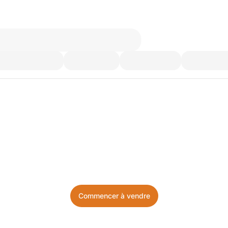
’utilisez plus. Achetez ce d
Facile, local, et sans prise de tête.
Commencer à vendre