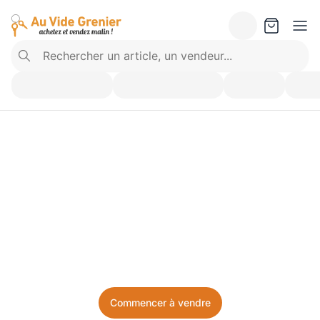
Vendez ce que vous 
n’utilisez plus. Achetez 
ce dont vous avez besoin.
Facile, local, et sans prise de tête.
Commencer à vendre