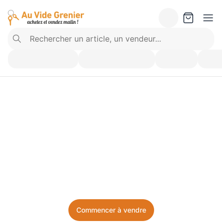
Vendez ce que vous 
n’utilisez plus. Achetez 
ce dont vous avez besoin.
Facile, local, et sans prise de tête.
Commencer à vendre