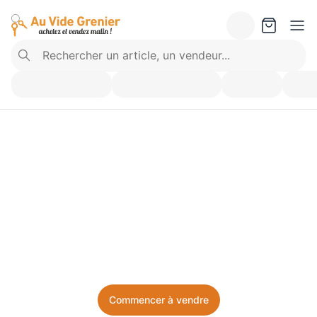
Vendez ce que vous 
n’utilisez plus. Achetez 
ce dont vous avez besoin.
Facile, local, et sans prise de tête.
Commencer à vendre