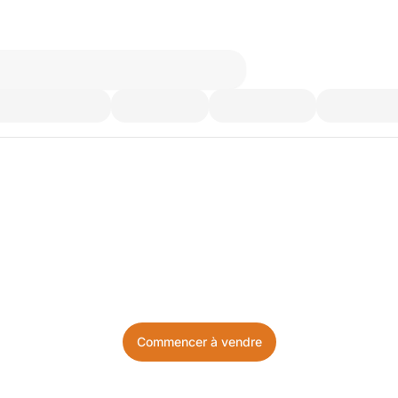
’utilisez plus. Achetez ce d
Facile, local, et sans prise de tête.
Commencer à vendre