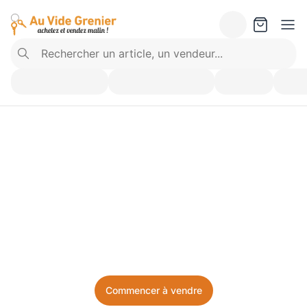
Vendez ce que vous 
n’utilisez plus. Achetez 
ce dont vous avez besoin.
Facile, local, et sans prise de tête.
Commencer à vendre