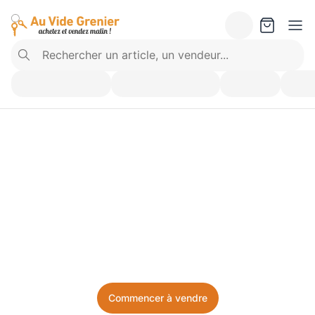
Vendez ce que vous 
n’utilisez plus. Achetez 
ce dont vous avez besoin.
Facile, local, et sans prise de tête.
Commencer à vendre