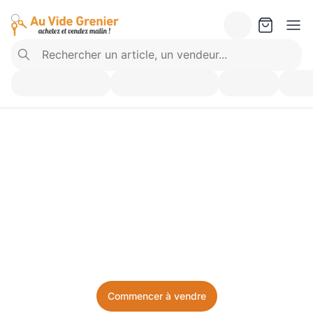
Vendez ce que vous 
n’utilisez plus. Achetez 
ce dont vous avez besoin.
Facile, local, et sans prise de tête.
Commencer à vendre