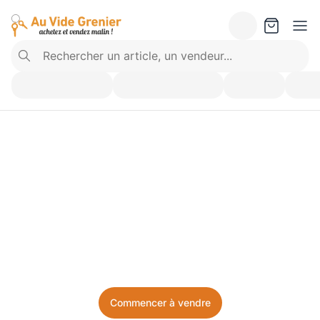
Vendez ce que vous 
n’utilisez plus. Achetez 
ce dont vous avez besoin.
Facile, local, et sans prise de tête.
Commencer à vendre