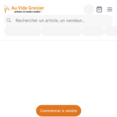
Vendez ce que vous 
n’utilisez plus. Achetez 
ce dont vous avez besoin.
Facile, local, et sans prise de tête.
Commencer à vendre