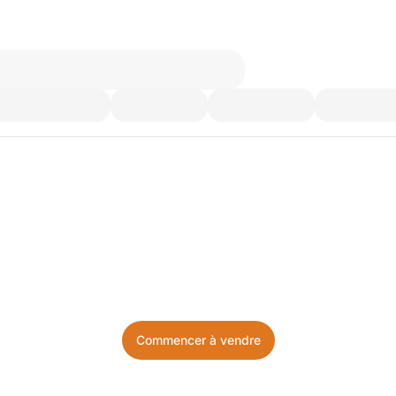
’utilisez plus. Achetez ce d
Facile, local, et sans prise de tête.
Commencer à vendre