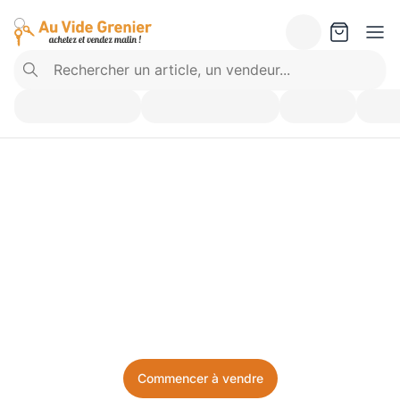
Vendez ce que vous 
n’utilisez plus. Achetez 
ce dont vous avez besoin.
Facile, local, et sans prise de tête.
Commencer à vendre