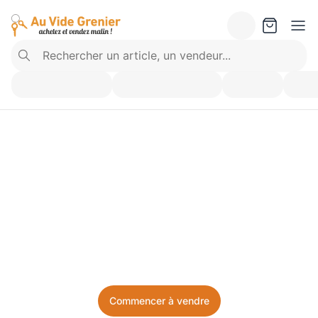
Vendez ce que vous 
n’utilisez plus. Achetez 
ce dont vous avez besoin.
Facile, local, et sans prise de tête.
Commencer à vendre